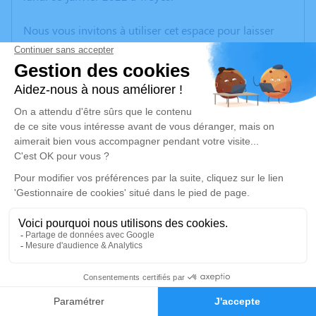
Nous vous invitons à utiliser cet espace pour laisser
vos condoléances, partager des photos souvenirs, une
anecdote ou exprimer vos pensées à travers des
poèmes ou des textes. Cet endroit est un lieu
d'expression dédié à honorer la mémoire de Flore
BLANCHET.
Un service de plantation d’arbre hommage est
disponible ici
.
Je rends hommage
Cérémonie religieuse
samedi 08 janvier 2022 à 14h30
Église Assomption de Villemaur-sur-Vanne
0
10190 Villemaur-sur-Vanne
Faire-part
Hommages