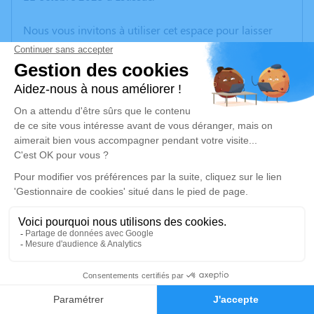
Nous vous invitons à utiliser cet espace pour laisser
vos condoléances, partager des photos souvenirs, une
anecdote ou exprimer vos pensées à travers des
poèmes ou des textes. Cet endroit est un lieu
d'expression dédié à honorer la mémoire de Guy
RUELLE.
Un service de plantation d’arbre hommage est
disponible ici
.
Je rends hommage
Cérémonie civile
lundi 20 octobre 2025 à 11h00
16
Crématorium du Pays de Montereau de
Marolles-sur-Seine
Faire-part
Hommages
2 rue de la Croix Saint-Jacques