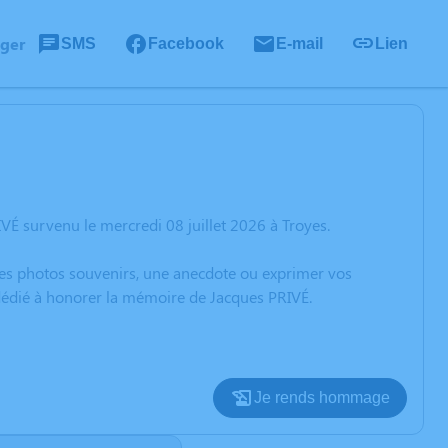
ager
SMS
Facebook
E-mail
Lien
É survenu le mercredi 08 juillet 2026 à Troyes.
 des photos souvenirs, une anecdote ou exprimer vos
 dédié à honorer la mémoire de Jacques PRIVÉ.
Je rends hommage