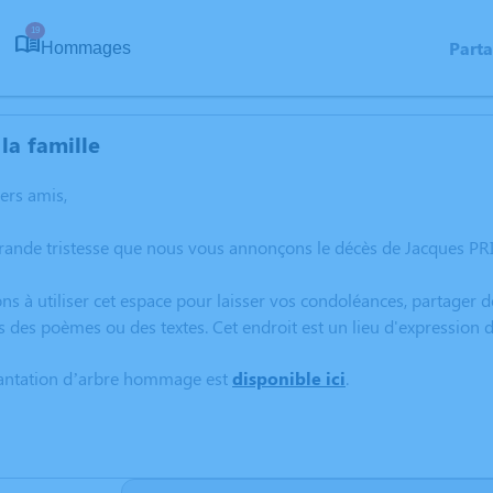
19
Part
Hommages
la famille
hers amis,
rande tristesse que nous vous annonçons le décès de Jacques PRIV
ns à utiliser cet espace pour laisser vos condoléances, partager
s des poèmes ou des textes. Cet endroit est un lieu d'expression
lantation d’arbre hommage est
disponible ici
.