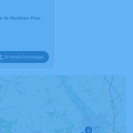
 de Rosières-Prés-
Je rends hommage
2