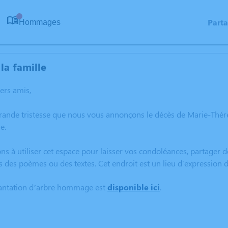
Part
Hommages
0
la famille
hers amis,
grande tristesse que nous vous annonçons le décès de Marie-Th
e.
ns à utiliser cet espace pour laisser vos condoléances, partager
s des poèmes ou des textes. Cet endroit est un lieu d'expressi
lantation d’arbre hommage est
disponible ici
.