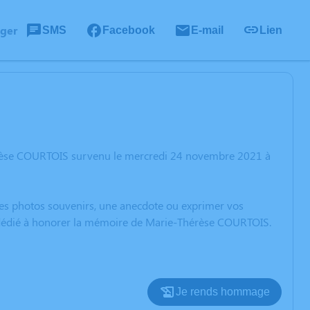
ager
SMS
Facebook
E-mail
Lien
érèse COURTOIS survenu le mercredi 24 novembre 2021 à
 des photos souvenirs, une anecdote ou exprimer vos
on dédié à honorer la mémoire de Marie-Thérèse COURTOIS.
Je rends hommage