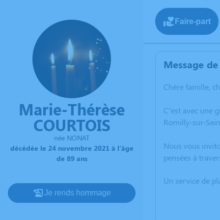
Faire-part
Message de 
Chère famille, c
Marie-Thérèse
C’est avec une 
COURTOIS
Romilly-sur-Sein
née NONAT
Nous vous invito
décédée le 24 novembre 2021 à l'âge
pensées à traver
de 89 ans
Un service de p
Je rends hommage