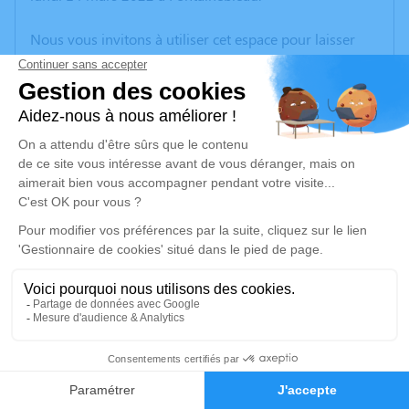
Nous vous invitons à utiliser cet espace pour laisser
vos condoléances, partager des photos souvenirs, une
anecdote ou exprimer vos pensées à travers des
poèmes ou des textes. Cet endroit est un lieu
d'expression dédié à honorer la mémoire de Pierrette
VERRIER.
Un service de plantation d’arbre hommage est
disponible ici
.
Je rends hommage
Cérémonie religieuse
mercredi 23 mars 2022 à 14h30
1
Église Nativité de la Vierge Marie de Boeurs-
en-Othe
Faire-part
Hommages
89770 Boeurs-en-Othe