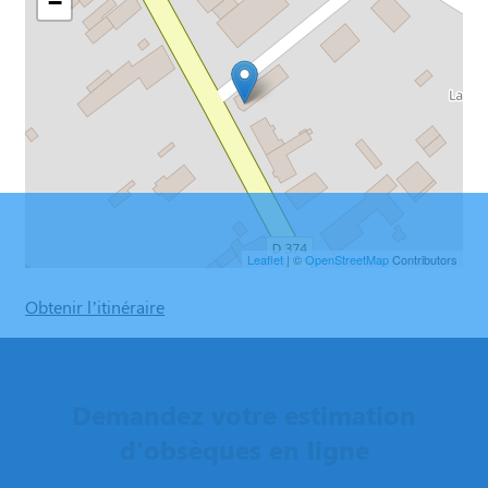
−
Leaflet
| ©
OpenStreetMap
Contributors
Obtenir l’itinéraire
Demandez votre estimation
d'obsèques en ligne