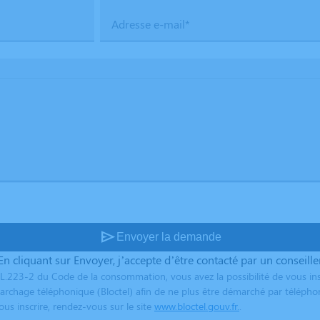
Adresse e-mail*
send
Envoyer la demande
En cliquant sur Envoyer, j’accepte d’être contacté par un conseille
L.223-2 du Code de la consommation, vous avez la possibilité de vous ins
archage téléphonique (Bloctel) afin de ne plus être démarché par télépho
us inscrire, rendez-vous sur le site
www.bloctel.gouv.fr.
.