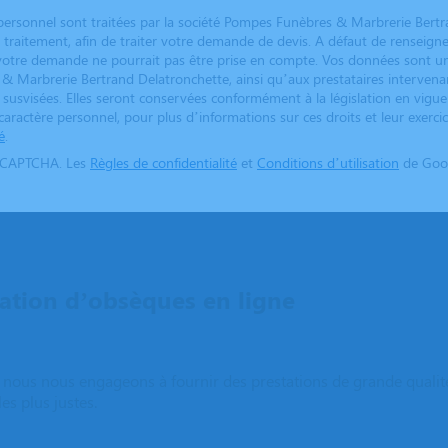
personnel sont traitées par la société Pompes Funèbres & Marbrerie Bertr
e traitement, afin de traiter votre demande de devis. A défaut de rensei
, votre demande ne pourrait pas être prise en compte. Vos données sont u
& Marbrerie Bertrand Delatronchette, ainsi qu’aux prestataires interven
s susvisées. Elles seront conservées conformément à la législation en vigue
aractère personnel, pour plus d’informations sur ces droits et leur exercic
é
.
reCAPTCHA. Les
Règles de confidentialité
et
Conditions d’utilisation
de Goog
tion d’obsèques en ligne
e, nous nous engageons à fournir des prestations de grande qualit
les plus justes.