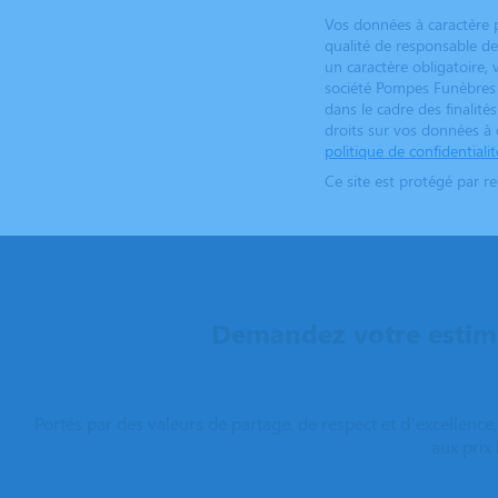
Vos données à caractère 
qualité de responsable d
un caractère obligatoire
société Pompes Funèbres 
dans le cadre des finalité
droits sur vos données à c
politique de confidentialit
Ce site est protégé par 
Demandez votre estima
Portés par des valeurs de partage, de respect et d’excellenc
aux prix 