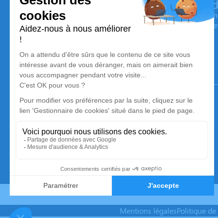
Pompes Funèbres & Marbrerie Bertrand
Nos équipes vous aident à honorer la mémoire de la personn
son souvenir dans le respect de ses volontés, de ses valeurs 
son dernier voyage.
Notre agence
Pompes Funèbres Bertrand Delatronchette
03 67 80 17 62
bertrand-delatronchette@orange.fr
28 Bis, Avenue Tricoche Maillard – 10160 – Aix-en-Othe
4.8/5 – 35 avis
Mentions légales
Politique de