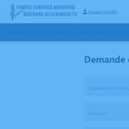
Aller
au
Espace famille
contenu
ORGANISER DES OBSÈQUES
PRÉVOIR SES OBSÈQUES
MONUMENTS FU
Demande 
Quelles sont vos dis
Prénom*