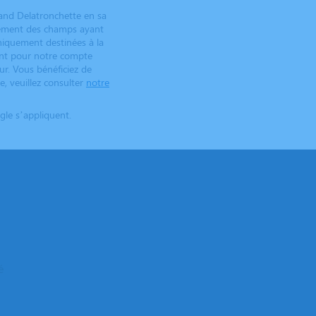
and Delatronchette en sa
gnement des champs ayant
niquement destinées à la
ant pour notre compte
ur. Vous bénéficiez de
e, veuillez consulter
notre
le s’appliquent.
é